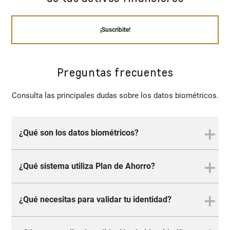
¡Suscribite!
Preguntas frecuentes
Consulta las principales dudas sobre los datos biométricos.
¿Qué son los datos biométricos?
¿Qué sistema utiliza Plan de Ahorro?
Los datos biométricos son características físicas o
fisiológicas únicas de cada persona que permiten
identificarla mediante sistemas tecnológicos. Son
¿Qué necesitas para validar tu identidad?
Plan de Ahorro utiliza SID (Sistema de Identidad
una alternativa más segura a las contraseñas y los
Digital) que gestiona el RENAPER (Registro Nacional
PINs tradicionales.
de las Personas) que permite validar la identidad a