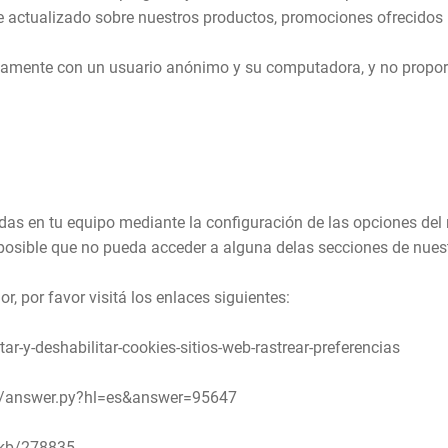
e actualizado sobre nuestros productos, promociones ofrecidos p
nicamente con un usuario anónimo y su computadora, y no propo
ladas en tu equipo mediante la configuración de las opciones de
 posible que no pueda acceder a alguna delas secciones de nues
, por favor visitá los enlaces siguientes:
ar-y-deshabilitar-cookies-sitios-web-rastrear-preferencias
n/answer.py?hl=es&answer=95647
/kb/278835