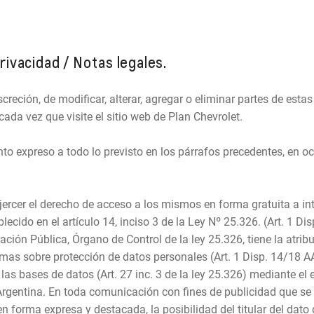
rivacidad / Notas legales.
screción, de modificar, alterar, agregar o eliminar partes de esta
a vez que visite el sitio web de Plan Chevrolet.
o expreso a todo lo previsto en los párrafos precedentes, en o
 ejercer el derecho de acceso a los mismos en forma gratuita a in
blecido en el artículo 14, inciso 3 de la Ley Nº 25.326. (Art. 1
ción Pública, Órgano de Control de la ley 25.326, tiene la atri
as sobre protección de datos personales (Art. 1 Disp. 14/18 AAI
las bases de datos (Art. 27 inc. 3 de la ley 25.326) mediante el 
rgentina. En toda comunicación con fines de publicidad que se rea
 forma expresa y destacada, la posibilidad del titular del dato de 