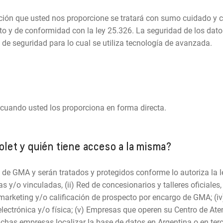
ción que usted nos proporcione se tratará con sumo cuidado y co
o y de conformidad con la ley 25.326. La seguridad de los dato
l de seguridad para lo cual se utiliza tecnología de avanzada.
cuando usted los proporciona en forma directa.
olet y quién tiene acceso a la misma?
de GMA y serán tratados y protegidos conforme lo autoriza la le
y/o vinculadas, (ii) Red de concesionarios y talleres oficiales, 
 marketing y/o calificación de prospecto por encargo de GMA; (
lectrónica y/o física; (v) Empresas que operen su Centro de Aten
ichas empresas localizar la base de datos en Argentina o en ter