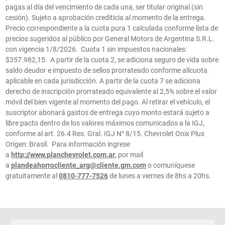
pagas al día del vencimiento de cada una, ser titular original (sin
cesión). Sujeto a aprobación crediticia al momento de la entrega.
Precio correspondiente a la cuota pura 1 calculada conforme lista de
precios sugeridos al público por General Motors de Argentina S.R.L.
con vigencia 1/8/2026. Cuota 1 sin impuestos nacionales:
$357.982,15. A partir de la cuota 2, se adiciona seguro de vida sobre
saldo deudor e impuesto de sellos prorrateado conforme alícuota
aplicable en cada jurisdicción. A partir de la cuota 7 se adiciona
derecho de inscripción prorrateado equivalente al 2,5% sobre el valor
móvil del bien vigente al momento del pago. Al retirar el vehículo, el
suscriptor abonará gastos de entrega cuyo monto estará sujeto a
libre pacto dentro de los valores máximos comunicados a la IGJ,
conforme al art. 26.4 Res. Gral. IGJ N° 8/15. Chevrolet Onix Plus
Origen: Brasil. Para información ingrese
a
http://www.planchevrolet.com.ar
, por mail
a
plandeahorrocliente_arg@cliente.gm.com
o comuníquese
gratuitamente al
0810-777-7526
de lunes a viernes de 8hs a 20hs.