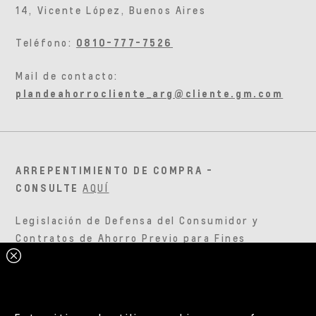
14, Vicente López, Buenos Aires
Teléfono:
0810-777-7526
Mail de contacto:
plandeahorrocliente_arg@cliente.gm.com
ARREPENTIMIENTO DE COMPRA -
CONSULTE
AQUÍ
Legislación de Defensa del Consumidor y
Contratos de Ahorro Previo para Fines
Determinados – Consulte
aquí
Defensa de las y los consumidores – Para
Reclamos Ingrese
Aquí