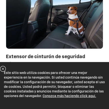
Extensor de cinturón de seguridad
Ref.: 98551020
Un arnés de pecho que ofrece a tu mascota la
Este sitio web utiliza cookies para ofrecer una mejor
experiencia en la navegación. Si usted continúa navegando sin
misma protección que un cinturón de seguridad.
modificar la configuración de su navegador, usted acepta el uso
Además de garantizar su seguridad, cumple con las
de cookies. Usted podrá permitir, bloquear o eliminar las
normas de tránsito, evitando multas si la mascota
cookies instaladas y anuncios mediante la configuración de las
está suelta dentro del vehículo.
opciones del navegador.
Conozca más haciendo click aquí.
Cotizá el tuyo