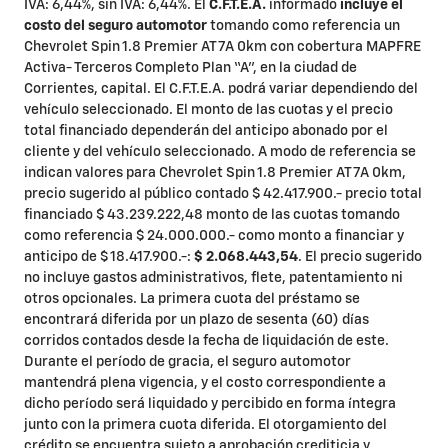
IVA: 6,44%, sin IVA: 6,44%. El
C.F.T.E.A.
informado
incluye el
costo del seguro automotor
tomando como referencia un
Chevrolet Spin 1.8 Premier AT 7A 0km con cobertura MAPFRE
Activa- Terceros Completo Plan “A”, en la ciudad de
Corrientes, capital. El C.F.T.E.A. podrá variar dependiendo del
vehículo seleccionado. El monto de las cuotas y el precio
total financiado dependerán del anticipo abonado por el
cliente y del vehículo seleccionado. A modo de referencia se
indican valores para Chevrolet Spin 1.8 Premier AT 7A 0km,
precio sugerido al público contado $ 42.417.900.- precio total
financiado $ 43.239.222,48 monto de las cuotas tomando
como referencia $ 24.000.000.- como monto a financiar y
anticipo de $ 18.417.900.-:
$ 2.068.443,54
. El precio sugerido
no incluye gastos administrativos, flete, patentamiento ni
otros opcionales. La primera cuota del préstamo se
encontrará diferida por un plazo de sesenta (60) días
corridos contados desde la fecha de liquidación de este.
Durante el período de gracia, el seguro automotor
mantendrá plena vigencia, y el costo correspondiente a
dicho período será liquidado y percibido en forma íntegra
junto con la primera cuota diferida. El otorgamiento del
crédito se encuentra sujeto a aprobación crediticia y