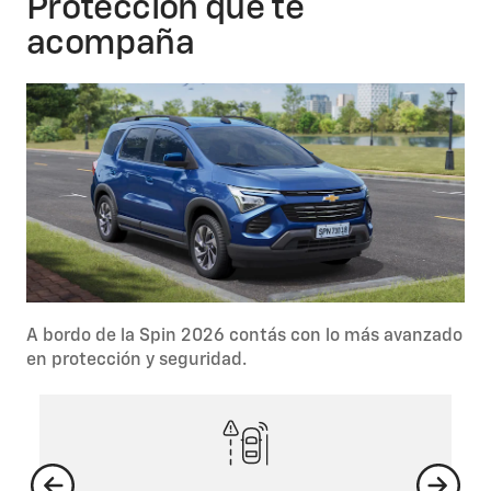
Protección que te
Además de su amplio espacio interior, la Spin 2026
acompaña
cuenta con un panel de instrumentos digital de 8”,
desde donde podés controlar las más diversas
funciones de tu auto. El sistema de aire
acondicionado digital, con salidas en la 1ª y en la 2ª
fila, te permite climatizar el interior de forma
personalizada, creando una atmosfera exclusiva
para cada viaje.
A bordo de la Spin 2026 contás con lo más avanzado
en protección y seguridad.