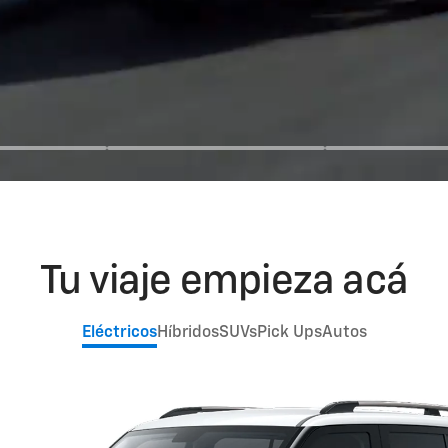
Tu viaje empieza acá
Eléctricos
Híbridos
SUVs
Pick Ups
Autos